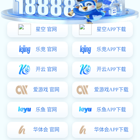
2026年3月份新闻成都
攀岩队强势登顶最新攀
岩力量排行榜前十名解
析
2026-05-08
在当今攀岩运动蓬勃发展的背景下，成都攀岩队凭借其
卓越的表现再次引起了广泛关注。最新的攀岩力量排行
榜中，成都攀岩队强势登顶，成为众多队伍中的佼佼
者。本文将从四个方面对这一成就进行深入解析，包括
成都攀岩队的训练体系、运动员个人实力、团队协作与
精神文化以及对其他地区的影响与启示。通过这些分
析，我们不仅可以更好地理解成都攀岩队的成功之道，