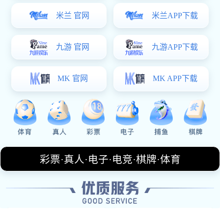
零时差直击，热血瞬间不错过📺💻
ling-shi-cha-zhi-ji-re-xue-shun-jian-bu-cuo-guo
企业服务